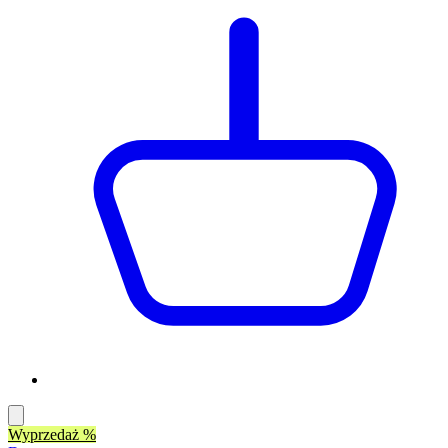
Wyprzedaż %