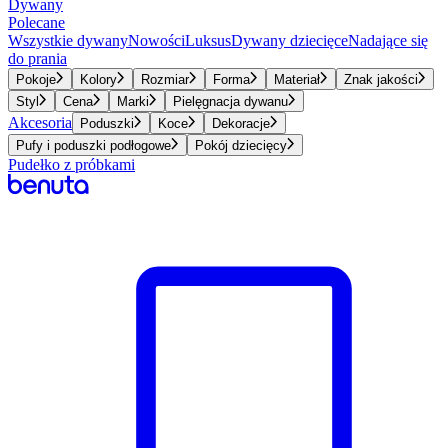
Dywany
Polecane
Wszystkie dywany
Nowości
Luksus
Dywany dziecięce
Nadające się
do prania
Pokoje
Kolory
Rozmiar
Forma
Materiał
Znak jakości
Styl
Cena
Marki
Pielęgnacja dywanu
Akcesoria
Poduszki
Koce
Dekoracje
Pufy i poduszki podłogowe
Pokój dziecięcy
Pudełko z próbkami