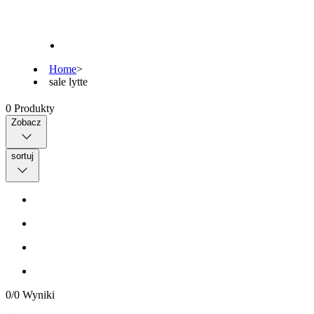
Home
>
sale lytte
0
Produkty
Zobacz
sortuj
0
/
0
Wyniki