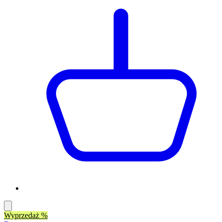
Wyprzedaż %