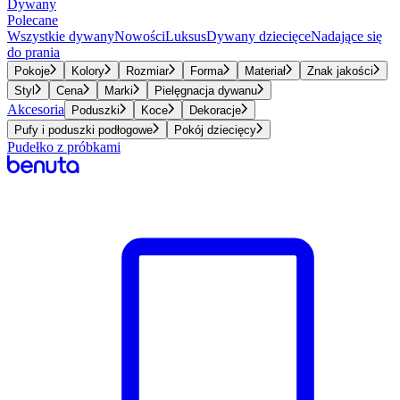
Dywany
Polecane
Wszystkie dywany
Nowości
Luksus
Dywany dziecięce
Nadające się
do prania
Pokoje
Kolory
Rozmiar
Forma
Materiał
Znak jakości
Styl
Cena
Marki
Pielęgnacja dywanu
Akcesoria
Poduszki
Koce
Dekoracje
Pufy i poduszki podłogowe
Pokój dziecięcy
Pudełko z próbkami