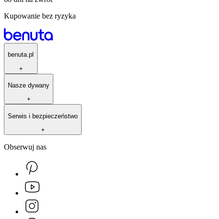
Kupowanie bez ryzyka
benuta.pl
+
Nasze dywany
+
Serwis i bezpieczeństwo
+
Obserwuj nas